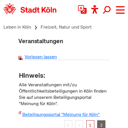
zum Inhalt springen
Leben in Köln
Freizeit, Natur und Sport
Veranstaltungen
Vorlesen lassen
Hinweis:
Alle Veranstaltungen mit/zu
Öffentlichkeitsbeteiligungen in Köln finden
Sie auf unserem Beteiligungsportal
"Meinung für Köln".
Beteiligungsportal "Meinung für Köln"
|<
<
1
2