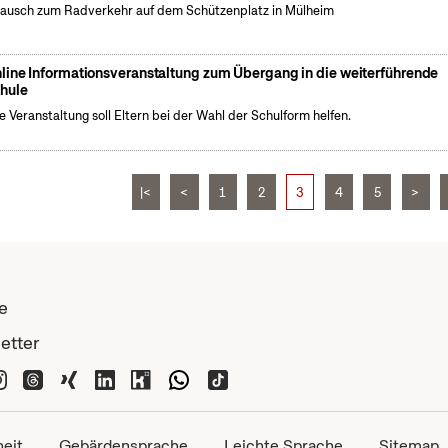
ausch zum Radverkehr auf dem Schützenplatz in Mülheim
line Informationsveranstaltung zum Übergang in die weiterführende
hule
e Veranstaltung soll Eltern bei der Wahl der Schulform helfen.
|<
<
1
2
3
4
5
>
e
etter
heit
Gebärdensprache
Leichte Sprache
Sitemap