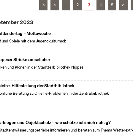
|<
<
1
2
3
4
5
>
eptember 2023
ltkindertag – Mottowoche
 und Spiele mit dem Jugendkulturmobil
ppeser Strickmamsellcher
cken und Klönen in der Stadtteilbibliothek Nippes
leihe-Hilfestellung der Stadtbibliothek
önliche Beratung zu Onleihe-Problemen in der Zentralbibliothek
arkregen und Objektschutz – wie schütze ich mich richtig?
Stadtentwässerungsbetriebe informieren und beraten zum Thema Wetterext