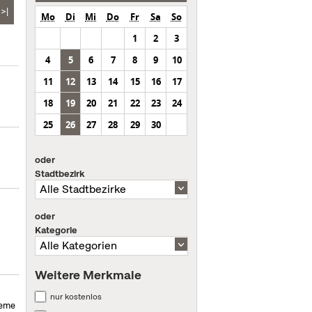
>|
Mo
Di
Mi
Do
Fr
Sa
So
1
2
3
4
5
6
7
8
9
10
11
12
13
14
15
16
17
18
19
20
21
22
23
24
25
26
27
28
29
30
oder
Stadtbezirk
oder
Kategorie
Weitere Merkmale
nur kostenlos
reme