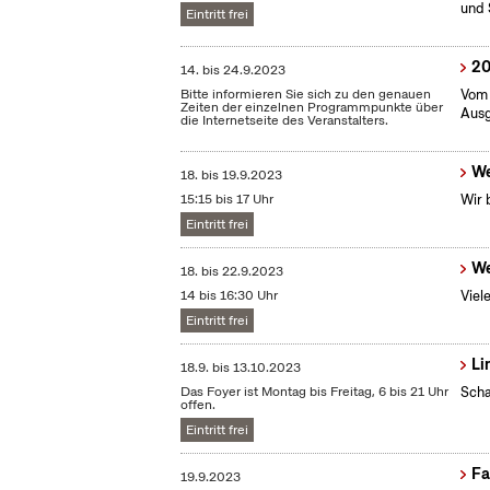
und 
Eintritt frei
20
14.
bis
24.9.2023
Bitte informieren Sie sich zu den genauen
Vom 
Zeiten der einzelnen Programmpunkte über
Ausg
die Internetseite des Veranstalters.
We
18.
bis
19.9.2023
15:15 bis 17 Uhr
Wir 
Eintritt frei
We
18.
bis
22.9.2023
14 bis 16:30 Uhr
Viel
Eintritt frei
Li
18.9.
bis
13.10.2023
Das Foyer ist Montag bis Freitag, 6 bis 21 Uhr
Scha
offen.
Eintritt frei
Fa
19.9.2023