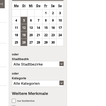
>|
Mo
Di
Mi
Do
Fr
Sa
So
1
2
3
4
5
6
7
8
9
10
11
12
13
14
15
16
17
18
19
20
21
22
23
24
25
26
27
28
29
30
oder
Stadtbezirk
oder
Kategorie
Weitere Merkmale
nur kostenlos