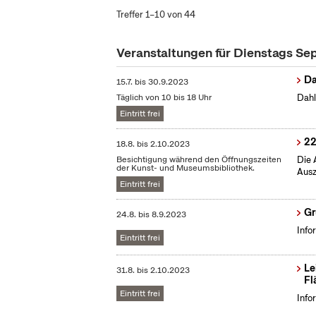
Treffer 1–10 von 44
Veranstaltungen für Dienstags S
Da
15.7.
bis
30.9.2023
Täglich von 10 bis 18 Uhr
Dahl
Eintritt frei
22
18.8.
bis
2.10.2023
Besichtigung während den Öffnungszeiten
Die 
der Kunst- und Museumsbibliothek.
Ausz
Eintritt frei
Gr
24.8.
bis
8.9.2023
Info
Eintritt frei
Le
31.8.
bis
2.10.2023
Fl
Eintritt frei
Info