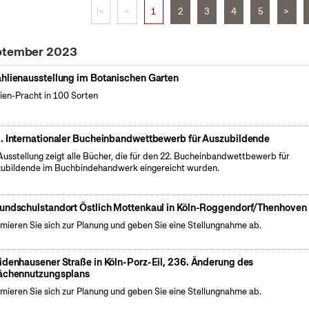
|<
<
1
2
3
4
5
>
eptember 2023
hlienausstellung im Botanischen Garten
ien-Pracht in 100 Sorten
. Internationaler Bucheinbandwettbewerb für Auszubildende
Ausstellung zeigt alle Bücher, die für den 22. Bucheinbandwettbewerb für
ubildende im Buchbindehandwerk eingereicht wurden.
undschulstandort Östlich Mottenkaul in Köln-Roggendorf/Thenhoven
rmieren Sie sich zur Planung und geben Sie eine Stellungnahme ab.
idenhausener Straße in Köln-Porz-Eil, 236. Änderung des
ächennutzungsplans
rmieren Sie sich zur Planung und geben Sie eine Stellungnahme ab.