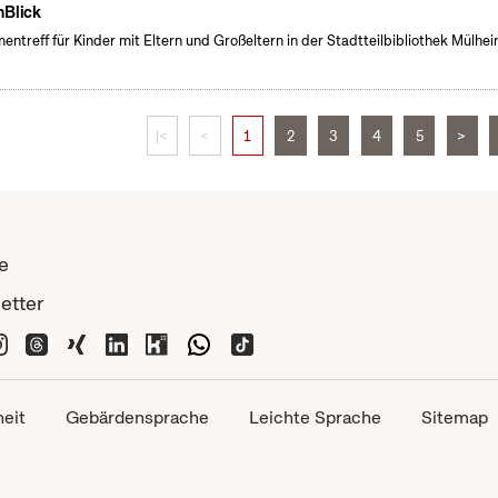
nBlick
entreff für Kinder mit Eltern und Großeltern in der Stadtteilbibliothek Mülhe
|<
<
1
2
3
4
5
>
e
etter
heit
Gebärdensprache
Leichte Sprache
Sitemap