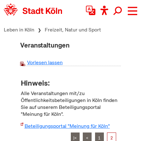
zum Inhalt springen
Leben in Köln
Freizeit, Natur und Sport
Veranstaltungen
Vorlesen lassen
Hinweis:
Alle Veranstaltungen mit/zu
Öffentlichkeitsbeteiligungen in Köln finden
Sie auf unserem Beteiligungsportal
"Meinung für Köln".
Beteiligungsportal "Meinung für Köln"
|<
<
1
2