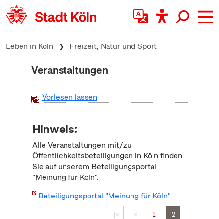
zum Inhalt springen
Leben in Köln
Freizeit, Natur und Sport
Veranstaltungen
Vorlesen lassen
Hinweis:
Alle Veranstaltungen mit/zu
Öffentlichkeitsbeteiligungen in Köln finden
Sie auf unserem Beteiligungsportal
"Meinung für Köln".
Beteiligungsportal "Meinung für Köln"
|<
<
1
2