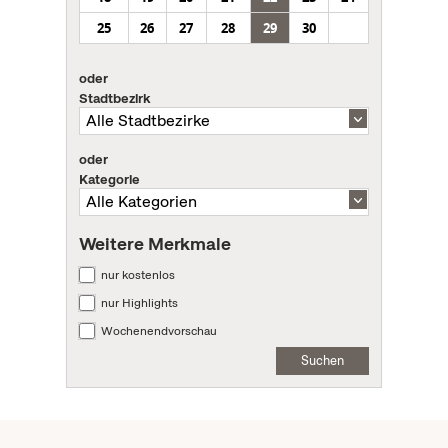
25
26
27
28
29
30
oder
Stadtbezirk
oder
Kategorie
Weitere Merkmale
nur kostenlos
nur Highlights
Wochenendvorschau
Suchen