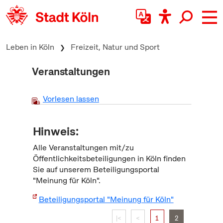
zum Inhalt springen
Leben in Köln
Freizeit, Natur und Sport
Veranstaltungen
Vorlesen lassen
Hinweis:
Alle Veranstaltungen mit/zu
Öffentlichkeitsbeteiligungen in Köln finden
Sie auf unserem Beteiligungsportal
"Meinung für Köln".
Beteiligungsportal "Meinung für Köln"
|<
<
1
2