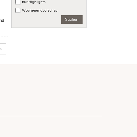
nur Highlights
Wochenendvorschau
Suchen
und
>|