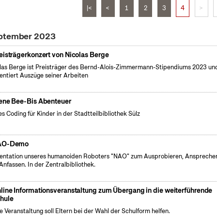
|<
<
1
2
3
4
>
eptember 2023
eisträgerkonzert von Nicolas Berge
las Berge ist Preisträger des Bernd-Alois-Zimmermann-Stipendiums 2023 un
entiert Auszüge seiner Arbeiten
ene Bee-Bis Abenteuer
es Coding für Kinder in der Stadtteilbibliothek Sülz
AO-Demo
entation unseres humanoiden Roboters "NAO" zum Ausprobieren, Anspreche
Anfassen. In der Zentralbibliothek.
line Informationsveranstaltung zum Übergang in die weiterführende
hule
e Veranstaltung soll Eltern bei der Wahl der Schulform helfen.