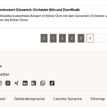
mkonzert Gürzenich-Orchester Köln und DomMusik
itionelles kostenfreies Konzert im Kölner Dom mit dem Gürzenich-Orchester 
en des Kölner Doms
|<
<
1
2
3
4
>
e
etter
heit
Gebärdensprache
Leichte Sprache
Sitemap