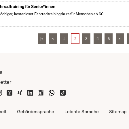
hrradtraining für Senior*innen
öchiger, kostenloser Fahrradtrainingskurs für Menschen ab 60
|<
<
1
2
3
4
5
>
e
etter
heit
Gebärdensprache
Leichte Sprache
Sitemap