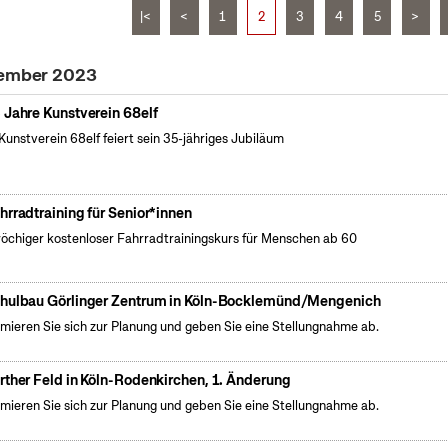
|<
<
1
2
3
4
5
>
tember 2023
 Jahre Kunstverein 68elf
Kunstverein 68elf feiert sein 35-jähriges Jubiläum
hrradtraining für Senior*innen
öchiger kostenloser Fahrradtrainingskurs für Menschen ab 60
hulbau Görlinger Zentrum in Köln-Bocklemünd/Mengenich
rmieren Sie sich zur Planung und geben Sie eine Stellungnahme ab.
rther Feld in Köln-Rodenkirchen, 1. Änderung
rmieren Sie sich zur Planung und geben Sie eine Stellungnahme ab.