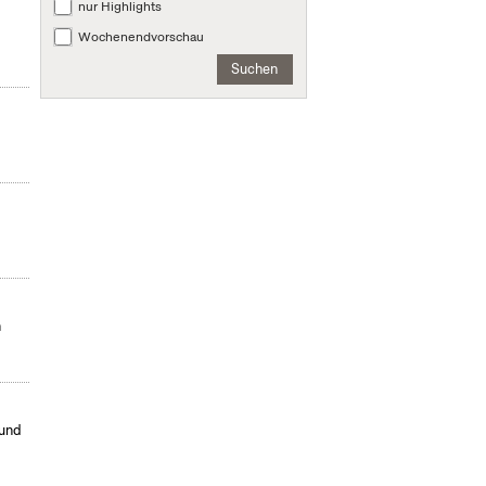
nur Highlights
Wochenendvorschau
n
Suchen
n
 und