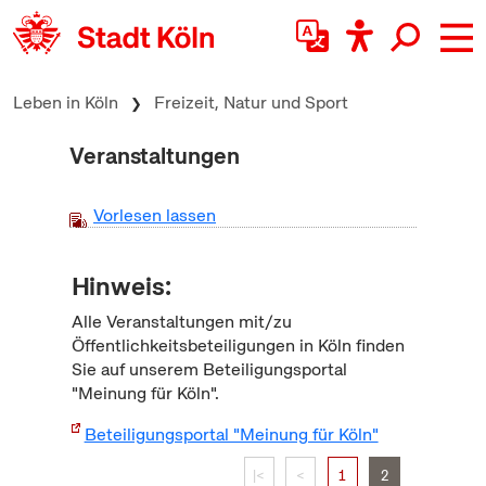
zum Inhalt springen
Leben in Köln
Freizeit, Natur und Sport
Veranstaltungen
Vorlesen lassen
Hinweis:
Alle Veranstaltungen mit/zu
Öffentlichkeitsbeteiligungen in Köln finden
Sie auf unserem Beteiligungsportal
"Meinung für Köln".
Beteiligungsportal "Meinung für Köln"
|<
<
1
2