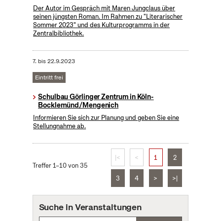
Der Autor im Gespräch mit Maren Jungclaus über
seinen jüngsten Roman. Im Rahmen zu "Literarischer
Sommer 2023" und des Kulturprogramms in der
Zentralbibliothek.
7.
bis
22.9.2023
Eintritt frei
Schulbau Görlinger Zentrum in Köln-
Bocklemünd/Mengenich
Informieren Sie sich zur Planung und geben Sie eine
Stellungnahme ab.
|<
<
1
2
Treffer 1–10 von 35
3
4
>
>|
Suche in Veranstaltungen