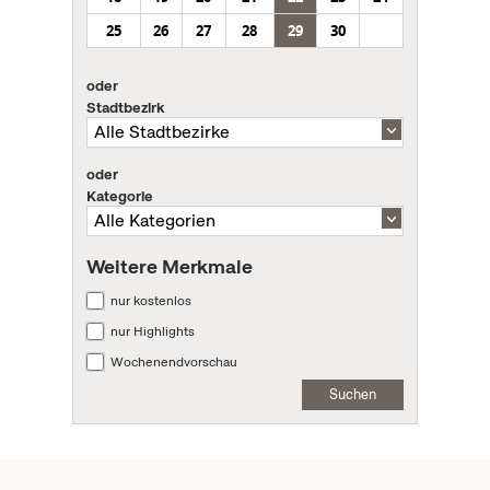
25
26
27
28
29
30
oder
Stadtbezirk
oder
Kategorie
Weitere Merkmale
nur kostenlos
nur Highlights
Wochenendvorschau
Suchen