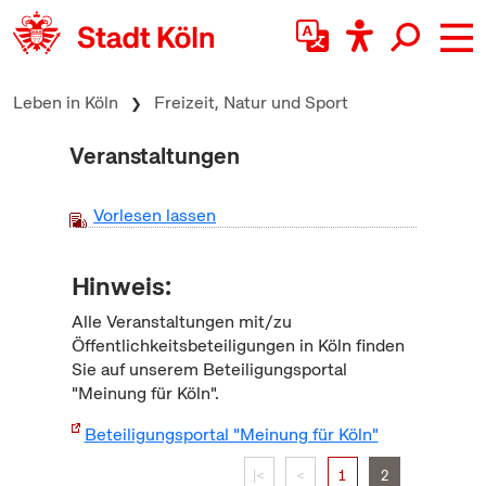
zum Inhalt springen
Leben in Köln
Freizeit, Natur und Sport
Veranstaltungen
Vorlesen lassen
Hinweis:
Alle Veranstaltungen mit/zu
Öffentlichkeitsbeteiligungen in Köln finden
Sie auf unserem Beteiligungsportal
"Meinung für Köln".
Beteiligungsportal "Meinung für Köln"
|<
<
1
2