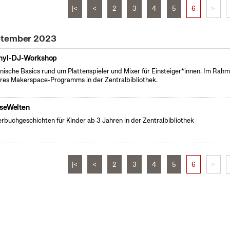
|<
<
2
3
4
5
6
>
eptember 2023
nyl-DJ-Workshop
nische Basics rund um Plattenspieler und Mixer für Einsteiger*innen. Im Rah
res Makerspace-Programms in der Zentralbibliothek.
seWelten
erbuchgeschichten für Kinder ab 3 Jahren in der Zentralbibliothek
|<
<
2
3
4
5
6
>