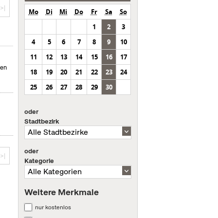
>|
Mo
Di
Mi
Do
Fr
Sa
So
1
2
3
4
5
6
7
8
9
10
11
12
13
14
15
16
17
men
18
19
20
21
22
23
24
25
26
27
28
29
30
oder
Stadtbezirk
oder
>|
Kategorie
Weitere Merkmale
nur kostenlos