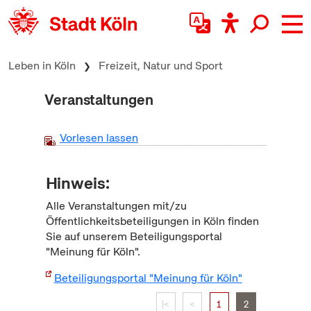
zum Inhalt springen
Leben in Köln
Freizeit, Natur und Sport
Veranstaltungen
Vorlesen lassen
Hinweis:
Alle Veranstaltungen mit/zu
Öffentlichkeitsbeteiligungen in Köln finden
Sie auf unserem Beteiligungsportal
"Meinung für Köln".
Beteiligungsportal "Meinung für Köln"
|<
<
1
2