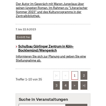
Der Autor im Gespräch mit Maren Jungclaus über
seinen jüngsten Roman. Im Rahmen zu "Literarischer
Sommer 2023" und des Kulturprogramms in der
Zentralbibliothek.
7.
bis
22.9.2023
Eintritt frei
Schulbau Görlinger Zentrum in Köln-
Bocklemünd/Mengenich
Informieren Sie sich zur Planung und geben Sie eine
Stellungnahme ab.
|<
<
1
2
Treffer 1–10 von 35
3
4
>
>|
Suche in Veranstaltungen