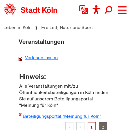
zum Inhalt springen
Leben in Köln
Freizeit, Natur und Sport
Veranstaltungen
Vorlesen lassen
Hinweis:
Alle Veranstaltungen mit/zu
Öffentlichkeitsbeteiligungen in Köln finden
Sie auf unserem Beteiligungsportal
"Meinung für Köln".
Beteiligungsportal "Meinung für Köln"
|<
<
1
2