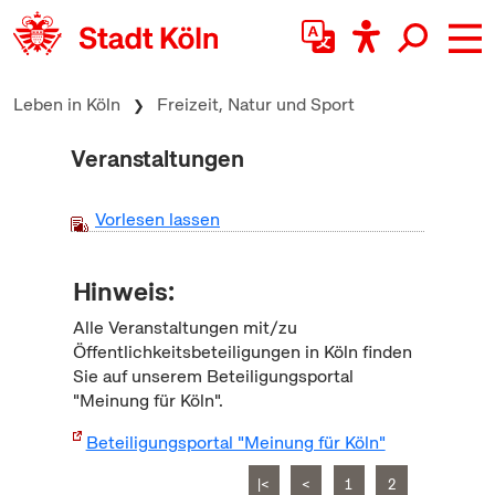
zum Inhalt springen
Leben in Köln
Freizeit, Natur und Sport
Veranstaltungen
Vorlesen lassen
Hinweis:
Alle Veranstaltungen mit/zu
Öffentlichkeitsbeteiligungen in Köln finden
Sie auf unserem Beteiligungsportal
"Meinung für Köln".
Beteiligungsportal "Meinung für Köln"
|<
<
1
2