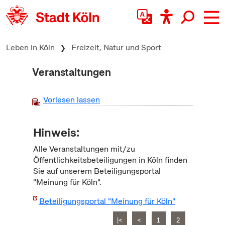
zum Inhalt springen
Leben in Köln
Freizeit, Natur und Sport
Veranstaltungen
Vorlesen lassen
Hinweis:
Alle Veranstaltungen mit/zu
Öffentlichkeitsbeteiligungen in Köln finden
Sie auf unserem Beteiligungsportal
"Meinung für Köln".
Beteiligungsportal "Meinung für Köln"
|<
<
1
2