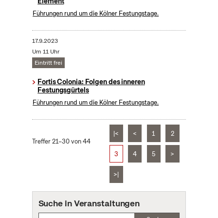
Element
Führungen rund um die Kölner Festungstage.
17.9.2023
Um 11 Uhr
Eintritt frei
Fortis Colonia: Folgen des inneren
Festungsgürtels
Führungen rund um die Kölner Festungstage.
|<
<
1
2
Treffer 21–30 von 44
3
4
5
>
>|
Suche in Veranstaltungen