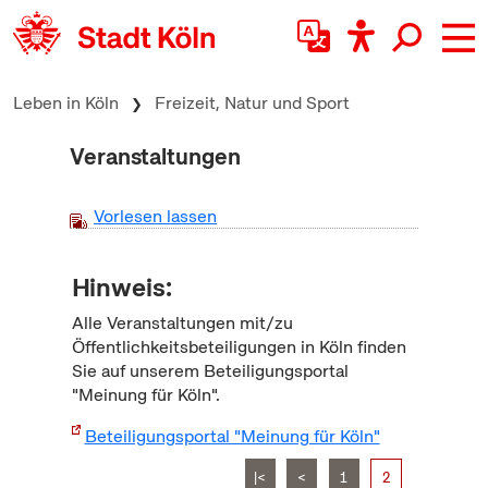
zum Inhalt springen
Leben in Köln
Freizeit, Natur und Sport
Veranstaltungen
Vorlesen lassen
Hinweis:
Alle Veranstaltungen mit/zu
Öffentlichkeitsbeteiligungen in Köln finden
Sie auf unserem Beteiligungsportal
"Meinung für Köln".
Beteiligungsportal "Meinung für Köln"
|<
<
1
2