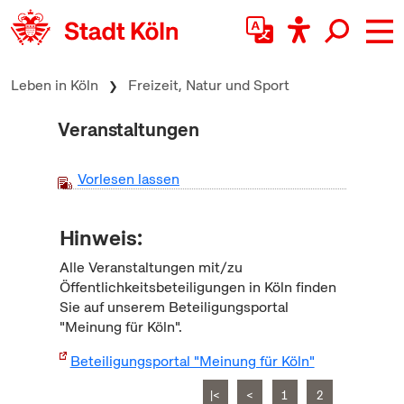
zum Inhalt springen
Leben in Köln
Freizeit, Natur und Sport
Veranstaltungen
Vorlesen lassen
Hinweis:
Alle Veranstaltungen mit/zu
Öffentlichkeitsbeteiligungen in Köln finden
Sie auf unserem Beteiligungsportal
"Meinung für Köln".
Beteiligungsportal "Meinung für Köln"
|<
<
1
2