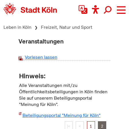
zum Inhalt springen
Leben in Köln
Freizeit, Natur und Sport
Veranstaltungen
Vorlesen lassen
Hinweis:
Alle Veranstaltungen mit/zu
Öffentlichkeitsbeteiligungen in Köln finden
Sie auf unserem Beteiligungsportal
"Meinung für Köln".
Beteiligungsportal "Meinung für Köln"
|<
<
1
2