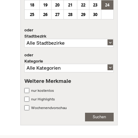
18
19
20
21
22
23
24
25
26
27
28
29
30
oder
Stadtbezirk
oder
Kategorie
Weitere Merkmale
nur kostenlos
nur Highlights
Wochenendvorschau
Suchen