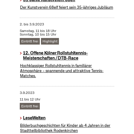
Der Kunstverein 68elf feiert sein 35-jähriges Jubiläum
2.
bis
3.9.2023
Samstag, 11 bis 18 Uhr
Sonntag, 10 bis 15 Uhr
Eintritt frei
Highlight
12. Offene Kölner Rollstuhltennis-
Meisterschaften / DTB-Race
Hochklassiger Rollstuhltennis in familiärer
Atmosphäre – spannende und attraktive Tennis-
Matches.
3.9.2023
11 bis 12 Uhr
Eintritt frei
LeseWelten
Bilderbuchgeschichten für Kinder ab 4 Jahren in der
Stadtteilbibliothek Rodenkirchen