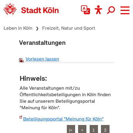
zum Inhalt springen
Leben in Köln
Freizeit, Natur und Sport
Veranstaltungen
Vorlesen lassen
Hinweis:
Alle Veranstaltungen mit/zu
Öffentlichkeitsbeteiligungen in Köln finden
Sie auf unserem Beteiligungsportal
"Meinung für Köln".
Beteiligungsportal "Meinung für Köln"
|<
<
1
2