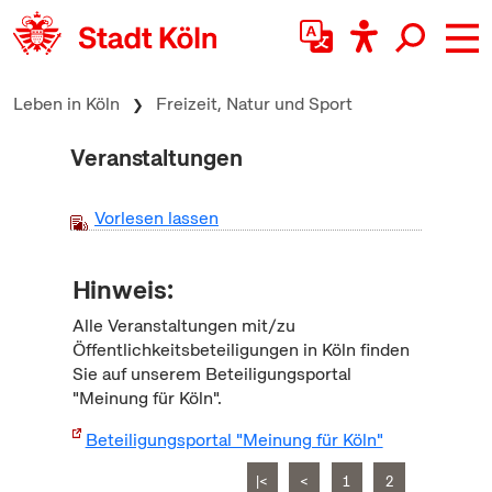
zum Inhalt springen
Leben in Köln
Freizeit, Natur und Sport
Veranstaltungen
Vorlesen lassen
Hinweis:
Alle Veranstaltungen mit/zu
Öffentlichkeitsbeteiligungen in Köln finden
Sie auf unserem Beteiligungsportal
"Meinung für Köln".
Beteiligungsportal "Meinung für Köln"
|<
<
1
2