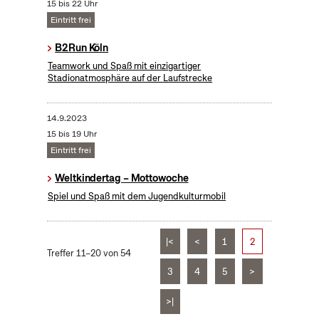
15 bis 22 Uhr
Eintritt frei
B2Run Köln
Teamwork und Spaß mit einzigartiger
Stadionatmosphäre auf der Laufstrecke
14.9.2023
15 bis 19 Uhr
Eintritt frei
Weltkindertag – Mottowoche
Spiel und Spaß mit dem Jugendkulturmobil
|<
<
1
2
Treffer 11–20 von 54
3
4
5
>
>|