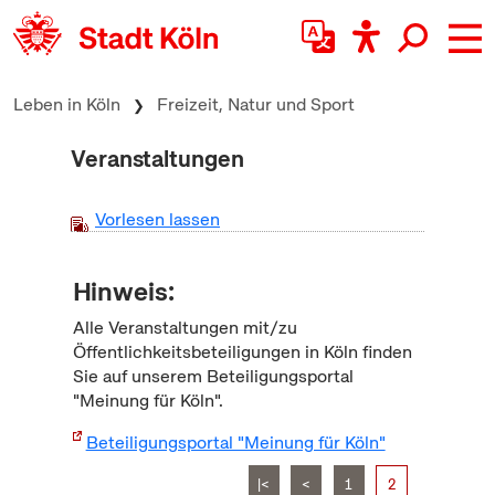
zum Inhalt springen
Leben in Köln
Freizeit, Natur und Sport
Veranstaltungen
Vorlesen lassen
Hinweis:
Alle Veranstaltungen mit/zu
Öffentlichkeitsbeteiligungen in Köln finden
Sie auf unserem Beteiligungsportal
"Meinung für Köln".
Beteiligungsportal "Meinung für Köln"
|<
<
1
2