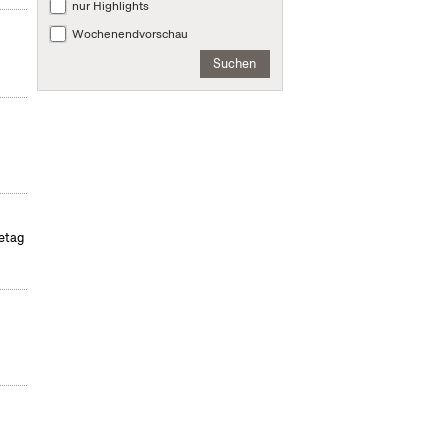
nur Highlights
Wochenendvorschau
Suchen
etag