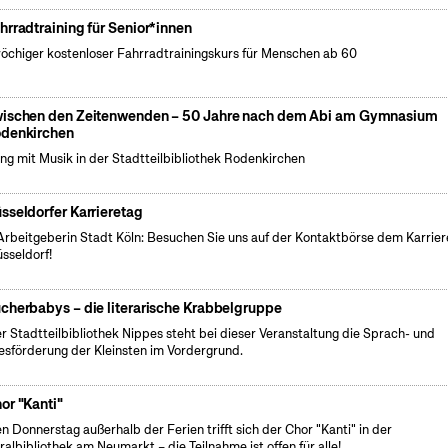
hrradtraining für Senior*innen
öchiger kostenloser Fahrradtrainingskurs für Menschen ab 60
ischen den Zeitenwenden – 50 Jahre nach dem Abi am Gymnasium
denkirchen
ng mit Musik in der Stadtteilbibliothek Rodenkirchen
sseldorfer Karrieretag
Arbeitgeberin Stadt Köln: Besuchen Sie uns auf der Kontaktbörse dem Karrier
üsseldorf!
cherbabys – die literarische Krabbelgruppe
er Stadtteilbibliothek Nippes steht bei dieser Veranstaltung die Sprach- und
esförderung der Kleinsten im Vordergrund.
or "Kanti"
n Donnerstag außerhalb der Ferien trifft sich der Chor "Kanti" in der
ralbibliothek am Neumarkt – die Teilnahme ist offen für alle!