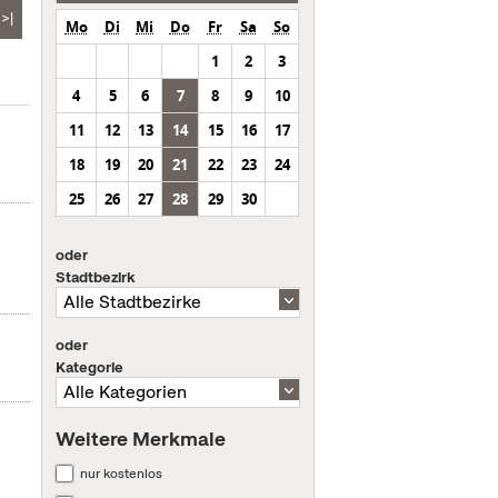
>|
Mo
Di
Mi
Do
Fr
Sa
So
1
2
3
4
5
6
7
8
9
10
11
12
13
14
15
16
17
18
19
20
21
22
23
24
25
26
27
28
29
30
oder
Stadtbezirk
oder
Kategorie
Weitere Merkmale
nur kostenlos