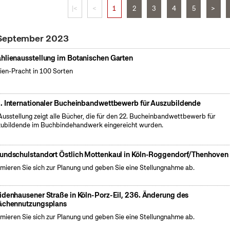
|<
<
1
2
3
4
5
>
 September 2023
hlienausstellung im Botanischen Garten
ien-Pracht in 100 Sorten
. Internationaler Bucheinbandwettbewerb für Auszubildende
Ausstellung zeigt alle Bücher, die für den 22. Bucheinbandwettbewerb für
ubildende im Buchbindehandwerk eingereicht wurden.
undschulstandort Östlich Mottenkaul in Köln-Roggendorf/Thenhoven
rmieren Sie sich zur Planung und geben Sie eine Stellungnahme ab.
idenhausener Straße in Köln-Porz-Eil, 236. Änderung des
ächennutzungsplans
rmieren Sie sich zur Planung und geben Sie eine Stellungnahme ab.