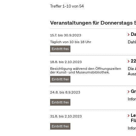
Treffer 1–10 von 54
Veranstaltungen für Donnerstags
Da
15.7.
bis
30.9.2023
Täglich von 10 bis 18 Uhr
Dahl
Eintritt frei
22
18.8.
bis
2.10.2023
Besichtigung während den Öffnungszeiten
Die 
der Kunst- und Museumsbibliothek.
Ausz
Eintritt frei
Gr
24.8.
bis
8.9.2023
Info
Eintritt frei
Le
31.8.
bis
2.10.2023
Fl
Eintritt frei
Info