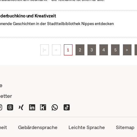
lderbuchkino und Kreativzeit
nende Geschichten in der Stadtteilbibliothek Nippes entdecken
|<
<
1
2
3
4
5
>
e
etter
heit
Gebärdensprache
Leichte Sprache
Sitemap