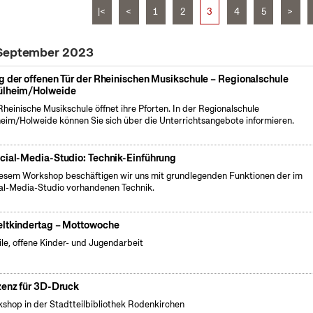
|<
<
1
2
3
4
5
>
 September 2023
g der offenen Tür der Rheinischen Musikschule – Regionalschule
lheim/Holweide
Rheinische Musikschule öffnet ihre Pforten. In der Regionalschule
eim/Holweide können Sie sich über die Unterrichtsangebote informieren.
cial-Media-Studio: Technik-Einführung
iesem Workshop beschäftigen wir uns mit grundlegenden Funktionen der im
al-Media-Studio vorhandenen Technik.
ltkindertag – Mottowoche
le, offene Kinder- und Jugendarbeit
zenz für 3D-Druck
shop in der Stadtteilbibliothek Rodenkirchen