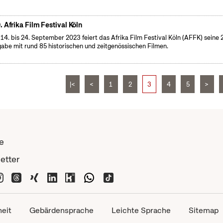
. Afrika Film Festival Köln
14. bis 24. September 2023 feiert das Afrika Film Festival Köln (AFFK) seine 
abe mit rund 85 historischen und zeitgenössischen Filmen.
|<
<
1
2
3
4
5
>
e
etter
heit
Gebärdensprache
Leichte Sprache
Sitemap