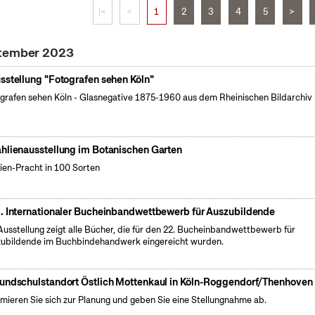
|<
<
1
2
3
4
5
>
ptember 2023
sstellung "Fotografen sehen Köln"
grafen sehen Köln - Glasnegative 1875-1960 aus dem Rheinischen Bildarchiv 
hlienausstellung im Botanischen Garten
ien-Pracht in 100 Sorten
. Internationaler Bucheinbandwettbewerb für Auszubildende
Ausstellung zeigt alle Bücher, die für den 22. Bucheinbandwettbewerb für
ubildende im Buchbindehandwerk eingereicht wurden.
undschulstandort Östlich Mottenkaul in Köln-Roggendorf/Thenhoven
rmieren Sie sich zur Planung und geben Sie eine Stellungnahme ab.