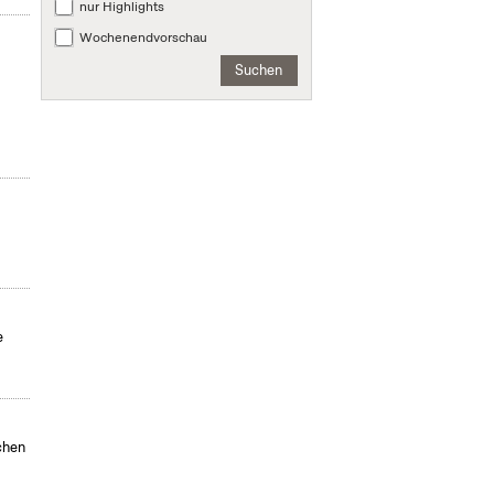
nur Highlights
Wochenendvorschau
Suchen
e
chen