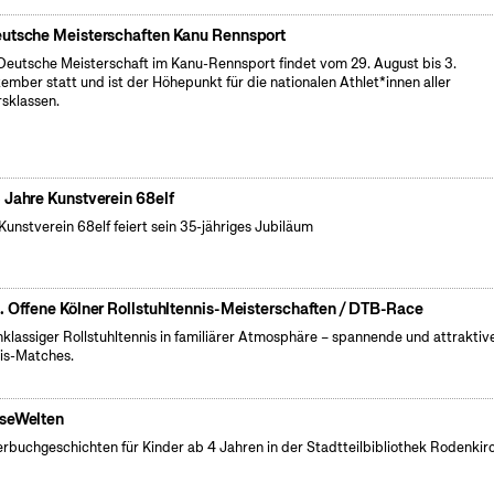
utsche Meisterschaften Kanu Rennsport
Deutsche Meisterschaft im Kanu-Rennsport findet vom 29. August bis 3.
ember statt und ist der Höhepunkt für die nationalen Athlet*innen aller
rsklassen.
 Jahre Kunstverein 68elf
Kunstverein 68elf feiert sein 35-jähriges Jubiläum
. Offene Kölner Rollstuhltennis-Meisterschaften / DTB-Race
klassiger Rollstuhltennis in familiärer Atmosphäre – spannende und attraktiv
is-Matches.
seWelten
erbuchgeschichten für Kinder ab 4 Jahren in der Stadtteilbibliothek Rodenkir