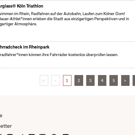
rglass® Köln Triathlon
immen im Rhein, Radfahren auf der Autobahn, Laufen zum Kölner Dom!
auer-Athlet*innen erleben die Stadt aus einzigartigen Perspektiven und in
igartiger Atmosphäre.
hrradcheck im Rheinpark
radfahrer*innen können ihre Fahrräder kostenlos überprüfen lassen.
|<
<
1
2
3
4
5
>
e
etter