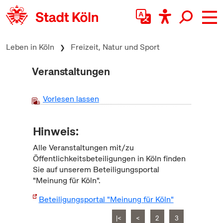
zum Inhalt springen
Leben in Köln
Freizeit, Natur und Sport
Veranstaltungen
Vorlesen lassen
Hinweis:
Alle Veranstaltungen mit/zu
Öffentlichkeitsbeteiligungen in Köln finden
Sie auf unserem Beteiligungsportal
"Meinung für Köln".
Beteiligungsportal "Meinung für Köln"
|<
<
2
3