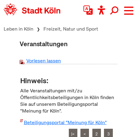
zum Inhalt springen
Leben in Köln
Freizeit, Natur und Sport
Veranstaltungen
Vorlesen lassen
Hinweis:
Alle Veranstaltungen mit/zu
Öffentlichkeitsbeteiligungen in Köln finden
Sie auf unserem Beteiligungsportal
"Meinung für Köln".
Beteiligungsportal "Meinung für Köln"
|<
<
2
3