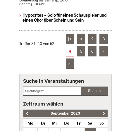
Donnerstag bis Samstag: 20 Uhr
Sonntag: 18 Uhr
Hypocrites – Solo für einen Schauspieler und
einen Chor über Schein und Sein
|<
<
2
3
Treffer 31–40 von 52
4
5
6
>
>|
Suche in Veranstaltungen
Suchen
Zeitraum wählen
September 2023
Mo
Di
Mi
Do
Fr
Sa
So