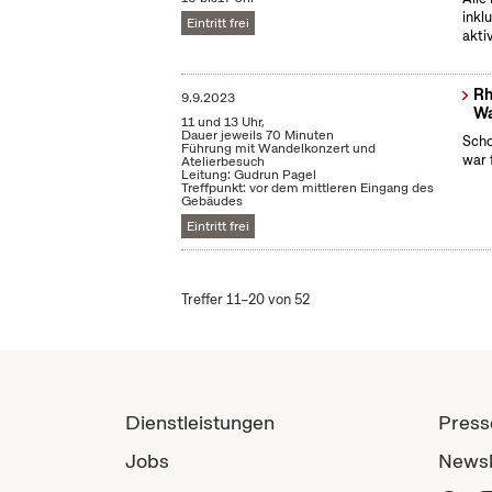
inkl
Eintritt frei
akti
Rh
9.9.2023
Wa
11 und 13 Uhr,
Dauer jeweils 70 Minuten
Scho
Führung mit Wandelkonzert und
war 
Atelierbesuch
Leitung: Gudrun Pagel
Treffpunkt: vor dem mittleren Eingang des
Gebäudes
Eintritt frei
Treffer 11–20 von 52
Dienstleistungen
Press
Jobs
Newsl