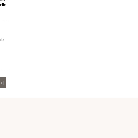
ölle
le
>|