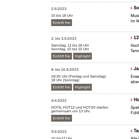
So
2.9.2023
15 bis 18 Uhr
Musi
im V
Eintritt frei
12
2.
bis
3.9.2023
Samstag, 11 bis 18 Uhr
Hoch
Sonntag, 10 bis 15 Uhr
Tenn
Eintritt frei
Highlight
Ja
8.
bis
10.9.2023
19:30 Uhr (Freitag und Samstag)
Ense
18 Uhr (Sonntag)
abwe
Eintritt frei
Highlight
Ho
9.9.2023
HOT6, HOT12 und HOT20 starten
Spek
gemeinsam um 13 Uhr.
Fühl
Eintritt frei
Ta
9.9.2023
10 bis17 Uhr
Alle