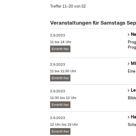
Treffer 11–20 von 52
Veranstaltungen für Samstags S
Ne
2.9.2023
11 bis 14 Uhr
Prog
Prog
Eintritt frei
MI
2.9.2023
11 bis 11:30 Uhr
Eine
Eintritt frei
Le
2.9.2023
11:30 bis 12 Uhr
Bild
Eintritt frei
Ha
2.9.2023
12 Uhr bis 19 Uhr
Scha
Eintritt frei