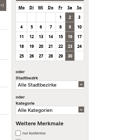
>|
Mo
Di
Mi
Do
Fr
Sa
So
1
2
3
4
5
6
7
8
9
10
11
12
13
14
15
16
17
-
18
19
20
21
22
23
24
25
26
27
28
29
30
oder
Stadtbezirk
oder
Kategorie
Weitere Merkmale
nur kostenlos