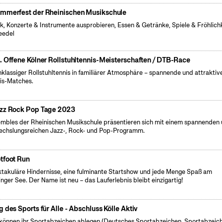
mmerfest der Rheinischen Musikschule
k, Konzerte & Instrumente ausprobieren, Essen & Getränke, Spiele & Fröhlich
eedel
. Offene Kölner Rollstuhltennis-Meisterschaften / DTB-Race
klassiger Rollstuhltennis in familiärer Atmosphäre – spannende und attraktiv
is-Matches.
zz Rock Pop Tage 2023
mbles der Rheinischen Musikschule präsentieren sich mit einem spannenden
chslungsreichen Jazz-, Rock- und Pop-Programm.
tfoot Run
takuläre Hindernisse, eine fulminante Startshow und jede Menge Spaß am
inger See. Der Name ist neu – das Lauferlebnis bleibt einzigartig!
g des Sports für Alle - Abschluss Kölle Aktiv
 können ihr Sportabzeichen ablegen (Deutsches Sportabzeichen, Sportabzeic