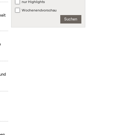
nur Highlights
Wochenendvorschau
keit
Suchen
e
 und
hen