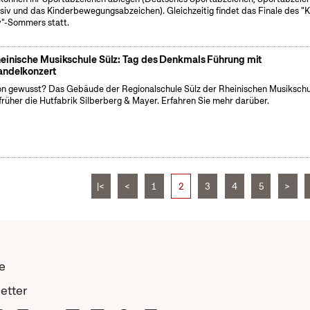
usiv und das Kinderbewegungsabzeichen). Gleichzeitig findet das Finale des "K
v"-Sommers statt.
einische Musikschule Sülz: Tag des Denkmals Führung mit
ndelkonzert
n gewusst? Das Gebäude der Regionalschule Sülz der Rheinischen Musikschu
früher die Hutfabrik Silberberg & Mayer. Erfahren Sie mehr darüber.
|<
<
1
2
3
4
5
>
e
etter