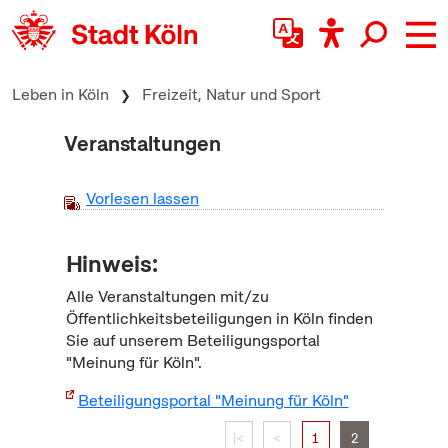
zum Inhalt springen
Leben in Köln
Freizeit, Natur und Sport
Veranstaltungen
Vorlesen lassen
Hinweis:
Alle Veranstaltungen mit/zu
Öffentlichkeitsbeteiligungen in Köln finden
Sie auf unserem Beteiligungsportal
"Meinung für Köln".
Beteiligungsportal "Meinung für Köln"
|<
<
1
2