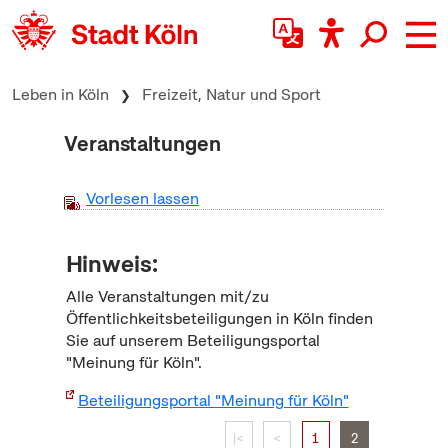
zum Inhalt springen
Leben in Köln
Freizeit, Natur und Sport
Veranstaltungen
Vorlesen lassen
Hinweis:
Alle Veranstaltungen mit/zu
Öffentlichkeitsbeteiligungen in Köln finden
Sie auf unserem Beteiligungsportal
"Meinung für Köln".
Beteiligungsportal "Meinung für Köln"
|<
<
1
2