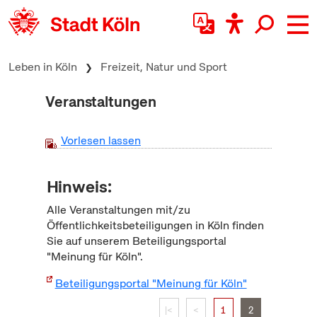
zum Inhalt springen
Leben in Köln
Freizeit, Natur und Sport
Veranstaltungen
Vorlesen lassen
Hinweis:
Alle Veranstaltungen mit/zu
Öffentlichkeitsbeteiligungen in Köln finden
Sie auf unserem Beteiligungsportal
"Meinung für Köln".
Beteiligungsportal "Meinung für Köln"
|<
<
1
2