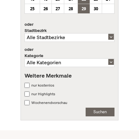
25
26
27
28
29
30
oder
Stadtbezirk
oder
Kategorie
Weitere Merkmale
nur kostenlos
nur Highlights
Wochenendvorschau
Suchen