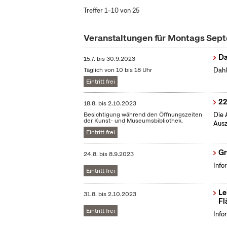
Treffer 1–10 von 25
Veranstaltungen für Montags Sep
Da
15.7.
bis
30.9.2023
Täglich von 10 bis 18 Uhr
Dahl
Eintritt frei
22
18.8.
bis
2.10.2023
Besichtigung während den Öffnungszeiten
Die 
der Kunst- und Museumsbibliothek.
Ausz
Eintritt frei
Gr
24.8.
bis
8.9.2023
Info
Eintritt frei
Le
31.8.
bis
2.10.2023
Fl
Eintritt frei
Info