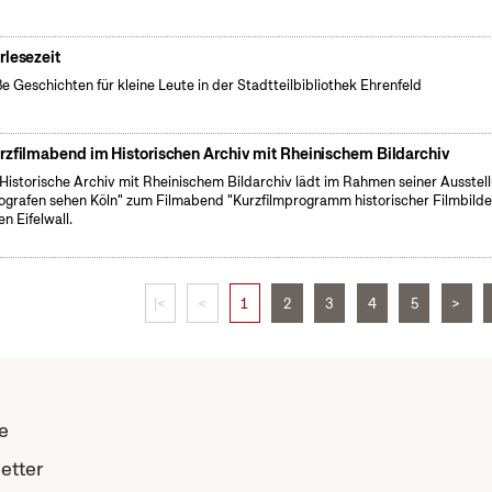
rlesezeit
e Geschichten für kleine Leute in der Stadtteilbibliothek Ehrenfeld
rzfilmabend im Historischen Archiv mit Rheinischem Bildarchiv
Historische Archiv mit Rheinischem Bildarchiv lädt im Rahmen seiner Ausstel
ografen sehen Köln" zum Filmabend "Kurzfilmprogramm historischer Filmbilde
en Eifelwall.
|<
<
1
2
3
4
5
>
e
etter