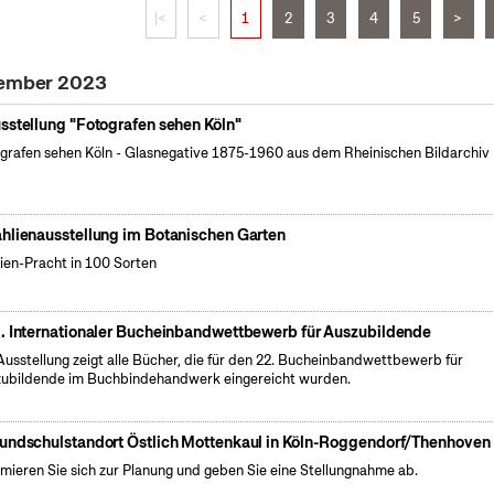
|<
<
1
2
3
4
5
>
tember 2023
sstellung "Fotografen sehen Köln"
grafen sehen Köln - Glasnegative 1875-1960 aus dem Rheinischen Bildarchiv 
hlienausstellung im Botanischen Garten
ien-Pracht in 100 Sorten
. Internationaler Bucheinbandwettbewerb für Auszubildende
Ausstellung zeigt alle Bücher, die für den 22. Bucheinbandwettbewerb für
ubildende im Buchbindehandwerk eingereicht wurden.
undschulstandort Östlich Mottenkaul in Köln-Roggendorf/Thenhoven
rmieren Sie sich zur Planung und geben Sie eine Stellungnahme ab.