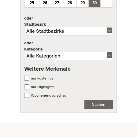
25
26
27
28
29
30
oder
Stadtbezirk
oder
Kategorie
Weitere Merkmale
nur kostenlos
nur Highlights
Wochenendvorschau
Suchen