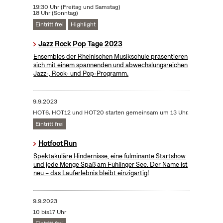
19:30 Uhr (Freitag und Samstag)
18 Uhr (Sonntag)
Eintritt frei
Highlight
Jazz Rock Pop Tage 2023
Ensembles der Rheinischen Musikschule präsentieren
sich mit einem spannenden und abwechslungsreichen
Jazz-, Rock- und Pop-Programm.
9.9.2023
HOT6, HOT12 und HOT20 starten gemeinsam um 13 Uhr.
Eintritt frei
Hotfoot Run
Spektakuläre Hindernisse, eine fulminante Startshow
und jede Menge Spaß am Fühlinger See. Der Name ist
neu – das Lauferlebnis bleibt einzigartig!
9.9.2023
10 bis17 Uhr