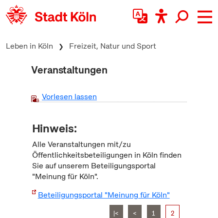
zum Inhalt springen
Leben in Köln
Freizeit, Natur und Sport
Veranstaltungen
Vorlesen lassen
Hinweis:
Alle Veranstaltungen mit/zu
Öffentlichkeitsbeteiligungen in Köln finden
Sie auf unserem Beteiligungsportal
"Meinung für Köln".
Beteiligungsportal "Meinung für Köln"
|<
<
1
2