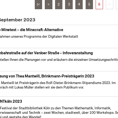
|<
<
2
3
4
5
6
>
 September 2023
 Minetest – die Minecraft-Alternative
ahmen unseres Programms der Digitalen Werkstatt
nbahnstraße auf der Venloer Straße – Infoveranstaltung
stellen Ihnen die Planungen vor und erläutern die einzelnen Umsetzungsschritt
sung von Thea Mantwill, Brinkmann-Preisträgerin 2023
 Mantwill ist Preisträgerin des Rolf-Dieter-Brinkmann-Stipendiums 2023. Im
räch mit Lukas Müller stellen wir sie dem Publikum vor.
NTköln 2023
Festival der Stadtbibliothek Köln zu den Themen Mathematik, Informatik,
rwissenschaft und Technik – zwei Wochen, stadtweit, über 100 Workshops. S
i und gestalte den Wandel!