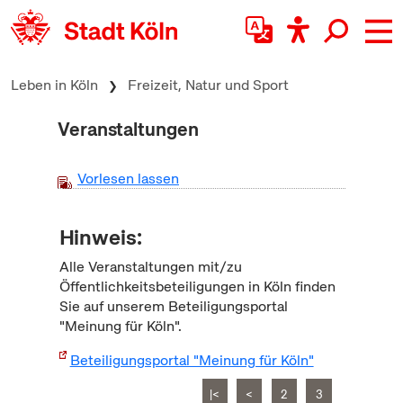
zum Inhalt springen
Leben in Köln
Freizeit, Natur und Sport
Veranstaltungen
Vorlesen lassen
Hinweis:
Alle Veranstaltungen mit/zu
Öffentlichkeitsbeteiligungen in Köln finden
Sie auf unserem Beteiligungsportal
"Meinung für Köln".
Beteiligungsportal "Meinung für Köln"
|<
<
2
3