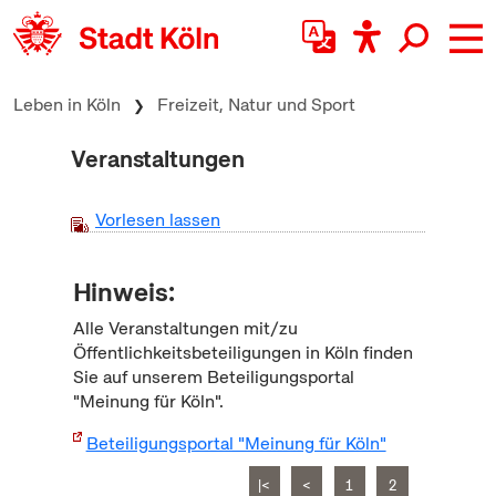
zum Inhalt springen
Leben in Köln
Freizeit, Natur und Sport
Veranstaltungen
Vorlesen lassen
Hinweis:
Alle Veranstaltungen mit/zu
Öffentlichkeitsbeteiligungen in Köln finden
Sie auf unserem Beteiligungsportal
"Meinung für Köln".
Beteiligungsportal "Meinung für Köln"
|<
<
1
2