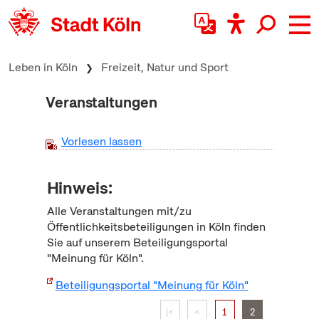
zum Inhalt springen
Leben in Köln
Freizeit, Natur und Sport
Veranstaltungen
Vorlesen lassen
Hinweis:
Alle Veranstaltungen mit/zu
Öffentlichkeitsbeteiligungen in Köln finden
Sie auf unserem Beteiligungsportal
"Meinung für Köln".
Beteiligungsportal "Meinung für Köln"
|<
<
1
2