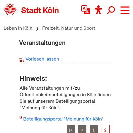
zum Inhalt springen
Leben in Köln
Freizeit, Natur und Sport
Veranstaltungen
Vorlesen lassen
Hinweis:
Alle Veranstaltungen mit/zu
Öffentlichkeitsbeteiligungen in Köln finden
Sie auf unserem Beteiligungsportal
"Meinung für Köln".
Beteiligungsportal "Meinung für Köln"
|<
<
1
2