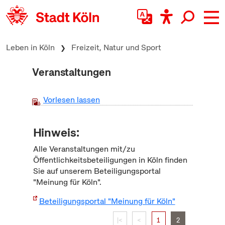
zum Inhalt springen
Leben in Köln
Freizeit, Natur und Sport
Veranstaltungen
Vorlesen lassen
Hinweis:
Alle Veranstaltungen mit/zu
Öffentlichkeitsbeteiligungen in Köln finden
Sie auf unserem Beteiligungsportal
"Meinung für Köln".
Beteiligungsportal "Meinung für Köln"
|<
<
1
2