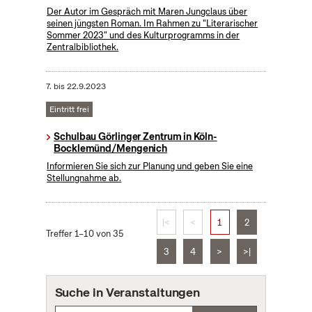
Der Autor im Gespräch mit Maren Jungclaus über
seinen jüngsten Roman. Im Rahmen zu "Literarischer
Sommer 2023" und des Kulturprogramms in der
Zentralbibliothek.
7.
bis
22.9.2023
Eintritt frei
Schulbau Görlinger Zentrum in Köln-
Bocklemünd/Mengenich
Informieren Sie sich zur Planung und geben Sie eine
Stellungnahme ab.
|<
<
1
2
Treffer 1–10 von 35
3
4
>
>|
Suche in Veranstaltungen