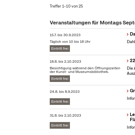
Treffer 1–10 von 25
Veranstaltungen für Montags Sep
Da
15.7.
bis
30.9.2023
Täglich von 10 bis 18 Uhr
Dahl
Eintritt frei
22
18.8.
bis
2.10.2023
Besichtigung während den Öffnungszeiten
Die 
der Kunst- und Museumsbibliothek.
Ausz
Eintritt frei
Gr
24.8.
bis
8.9.2023
Info
Eintritt frei
Le
31.8.
bis
2.10.2023
Fl
Eintritt frei
Info