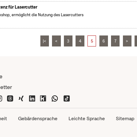
zenz für Lasercutter
shop, ermöglicht die Nutzung des Lasercutters
|<
<
3
4
5
6
7
>
e
etter
heit
Gebärdensprache
Leichte Sprache
Sitemap