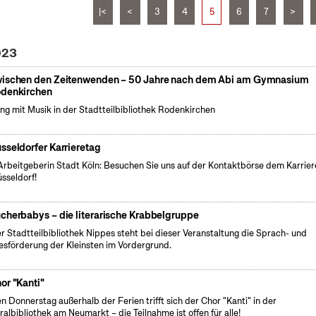
|<
<
3
4
5
6
7
>
023
ischen den Zeitenwenden – 50 Jahre nach dem Abi am Gymnasium
denkirchen
ng mit Musik in der Stadtteilbibliothek Rodenkirchen
sseldorfer Karrieretag
Arbeitgeberin Stadt Köln: Besuchen Sie uns auf der Kontaktbörse dem Karrier
üsseldorf!
cherbabys – die literarische Krabbelgruppe
er Stadtteilbibliothek Nippes steht bei dieser Veranstaltung die Sprach- und
esförderung der Kleinsten im Vordergrund.
or "Kanti"
n Donnerstag außerhalb der Ferien trifft sich der Chor "Kanti" in der
ralbibliothek am Neumarkt – die Teilnahme ist offen für alle!