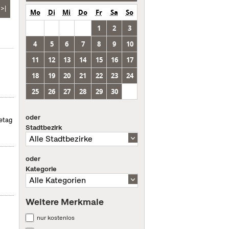
>|
Mo
Di
Mi
Do
Fr
Sa
So
1
2
3
4
5
6
7
8
9
10
11
12
13
14
15
16
17
18
19
20
21
22
23
24
25
26
27
28
29
30
oder
etag
Stadtbezirk
oder
Kategorie
Weitere Merkmale
nur kostenlos