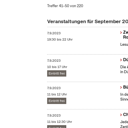
Treffer 41–50 von 220
Veranstaltungen für September 2
Zw
7.9.2023
Ro
19:30 bis 22 Uhr
Lesu
Dü
7.9.2023
10 bis 17 Uhr
Die 
in D
Eintritt frei
Bü
7.9.2023
11 bis 12 Uhr
In d
Sinn
Eintritt frei
Ch
7.9.2023
11 bis 12:30 Uhr
Jede
Zent