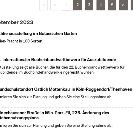
|<
<
1
2
3
4
5
>
eptember 2023
hlienausstellung im Botanischen Garten
ien-Pracht in 100 Sorten
. Internationaler Bucheinbandwettbewerb für Auszubildende
Ausstellung zeigt alle Bücher, die für den 22. Bucheinbandwettbewerb für
ubildende im Buchbindehandwerk eingereicht wurden.
undschulstandort Östlich Mottenkaul in Köln-Roggendorf/Thenhoven
rmieren Sie sich zur Planung und geben Sie eine Stellungnahme ab.
idenhausener Straße in Köln-Porz-Eil, 236. Änderung des
ächennutzungsplans
rmieren Sie sich zur Planung und geben Sie eine Stellungnahme ab.