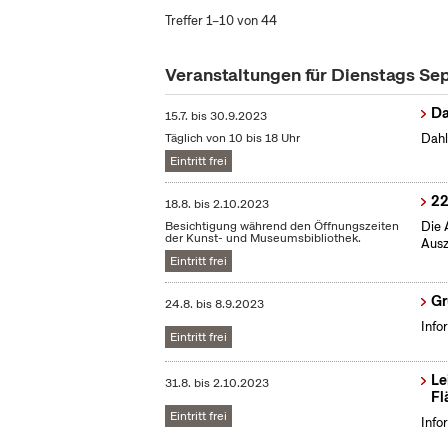
Treffer 1–10 von 44
Veranstaltungen für Dienstags S
Da
15.7.
bis
30.9.2023
Täglich von 10 bis 18 Uhr
Dahl
Eintritt frei
22
18.8.
bis
2.10.2023
Besichtigung während den Öffnungszeiten
Die 
der Kunst- und Museumsbibliothek.
Ausz
Eintritt frei
Gr
24.8.
bis
8.9.2023
Info
Eintritt frei
Le
31.8.
bis
2.10.2023
Fl
Eintritt frei
Info