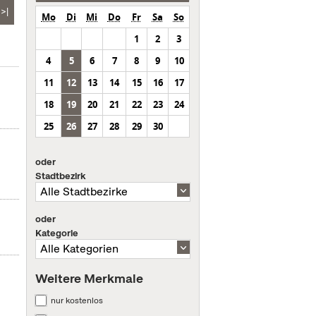
>|
Mo
Di
Mi
Do
Fr
Sa
So
1
2
3
4
5
6
7
8
9
10
11
12
13
14
15
16
17
18
19
20
21
22
23
24
25
26
27
28
29
30
oder
Stadtbezirk
oder
Kategorie
Weitere Merkmale
nur kostenlos