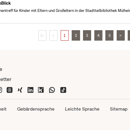
nBlick
entreff für Kinder mit Eltern und Großeltern in der Stadtteilbibliothek Mülhe
|<
<
1
2
3
4
5
>
e
etter
heit
Gebärdensprache
Leichte Sprache
Sitemap