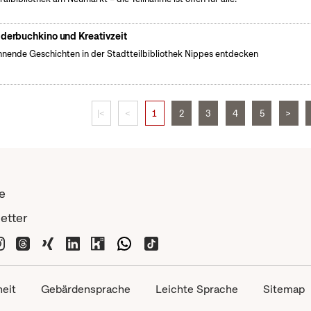
lderbuchkino und Kreativzeit
nende Geschichten in der Stadtteilbibliothek Nippes entdecken
|<
<
1
2
3
4
5
>
e
etter
heit
Gebärdensprache
Leichte Sprache
Sitemap