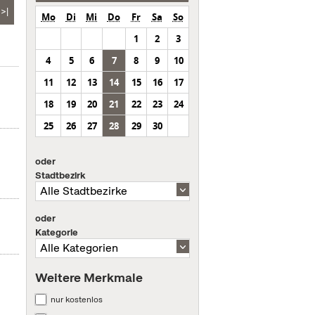
>|
Mo
Di
Mi
Do
Fr
Sa
So
1
2
3
4
5
6
7
8
9
10
11
12
13
14
15
16
17
18
19
20
21
22
23
24
25
26
27
28
29
30
oder
Stadtbezirk
oder
Kategorie
Weitere Merkmale
nur kostenlos