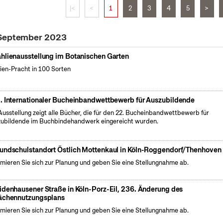
|<
<
1
2
3
4
5
>
 September 2023
hlienausstellung im Botanischen Garten
ien-Pracht in 100 Sorten
. Internationaler Bucheinbandwettbewerb für Auszubildende
Ausstellung zeigt alle Bücher, die für den 22. Bucheinbandwettbewerb für
ubildende im Buchbindehandwerk eingereicht wurden.
undschulstandort Östlich Mottenkaul in Köln-Roggendorf/Thenhoven
rmieren Sie sich zur Planung und geben Sie eine Stellungnahme ab.
idenhausener Straße in Köln-Porz-Eil, 236. Änderung des
ächennutzungsplans
rmieren Sie sich zur Planung und geben Sie eine Stellungnahme ab.