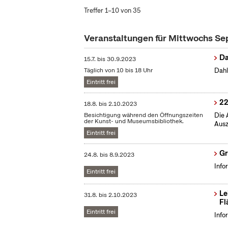
Treffer 1–10 von 35
Veranstaltungen für Mittwochs S
Da
15.7.
bis
30.9.2023
Täglich von 10 bis 18 Uhr
Dahl
Eintritt frei
22
18.8.
bis
2.10.2023
Besichtigung während den Öffnungszeiten
Die 
der Kunst- und Museumsbibliothek.
Ausz
Eintritt frei
Gr
24.8.
bis
8.9.2023
Info
Eintritt frei
Le
31.8.
bis
2.10.2023
Fl
Eintritt frei
Info