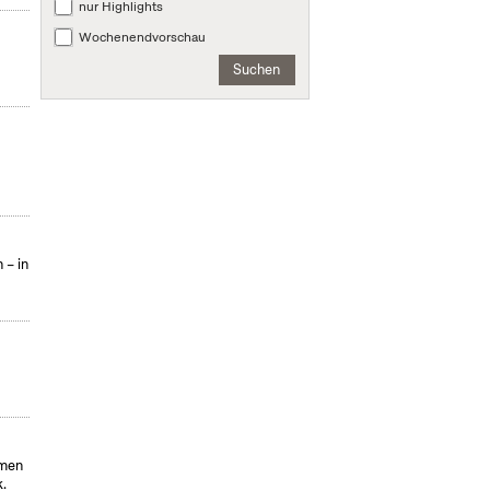
nur Highlights
Wochenendvorschau
Suchen
 – in
hmen
k.