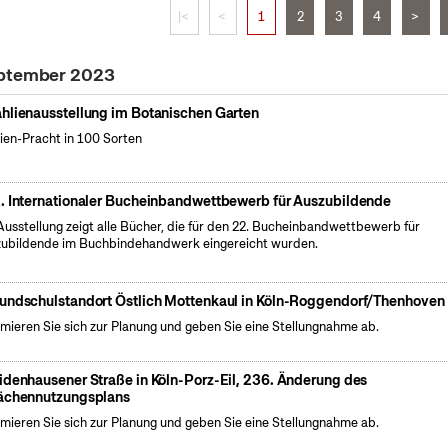
|<
<
1
2
3
4
>
eptember 2023
hlienausstellung im Botanischen Garten
ien-Pracht in 100 Sorten
. Internationaler Bucheinbandwettbewerb für Auszubildende
Ausstellung zeigt alle Bücher, die für den 22. Bucheinbandwettbewerb für
ubildende im Buchbindehandwerk eingereicht wurden.
undschulstandort Östlich Mottenkaul in Köln-Roggendorf/Thenhoven
rmieren Sie sich zur Planung und geben Sie eine Stellungnahme ab.
idenhausener Straße in Köln-Porz-Eil, 236. Änderung des
ächennutzungsplans
rmieren Sie sich zur Planung und geben Sie eine Stellungnahme ab.