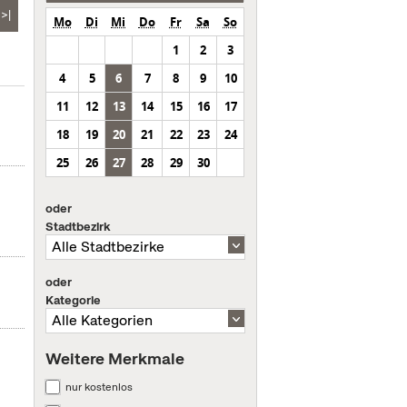
>|
Mo
Di
Mi
Do
Fr
Sa
So
1
2
3
4
5
6
7
8
9
10
11
12
13
14
15
16
17
18
19
20
21
22
23
24
25
26
27
28
29
30
oder
Stadtbezirk
oder
Kategorie
Weitere Merkmale
nur kostenlos