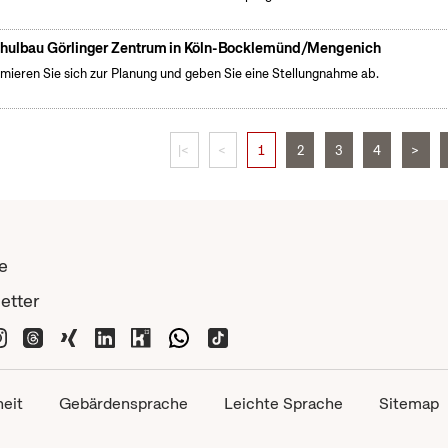
hulbau Görlinger Zentrum in Köln-Bocklemünd/Mengenich
rmieren Sie sich zur Planung und geben Sie eine Stellungnahme ab.
|<
<
1
2
3
4
>
e
etter
heit
Gebärdensprache
Leichte Sprache
Sitemap