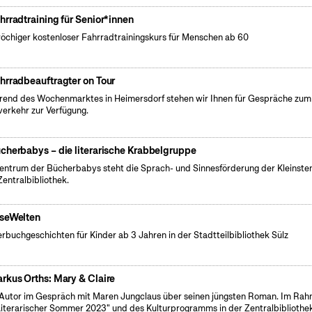
hrradtraining für Senior*innen
öchiger kostenloser Fahrradtrainingskurs für Menschen ab 60
hrradbeauftragter on Tour
end des Wochenmarktes in Heimersdorf stehen wir Ihnen für Gespräche zum
erkehr zur Verfügung.
cherbabys – die literarische Krabbelgruppe
entrum der Bücherbabys steht die Sprach- und Sinnesförderung der Kleinsten
Zentralbibliothek.
seWelten
erbuchgeschichten für Kinder ab 3 Jahren in der Stadtteilbibliothek Sülz
rkus Orths: Mary & Claire
Autor im Gespräch mit Maren Jungclaus über seinen jüngsten Roman. Im Ra
Literarischer Sommer 2023" und des Kulturprogramms in der Zentralbibliothe