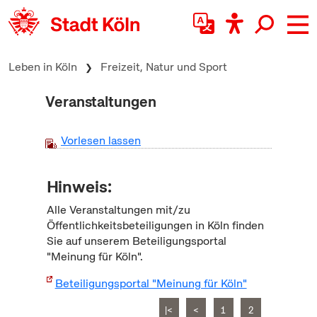
zum Inhalt springen
Leben in Köln
Freizeit, Natur und Sport
Veranstaltungen
Vorlesen lassen
Hinweis:
Alle Veranstaltungen mit/zu
Öffentlichkeitsbeteiligungen in Köln finden
Sie auf unserem Beteiligungsportal
"Meinung für Köln".
Beteiligungsportal "Meinung für Köln"
|<
<
1
2