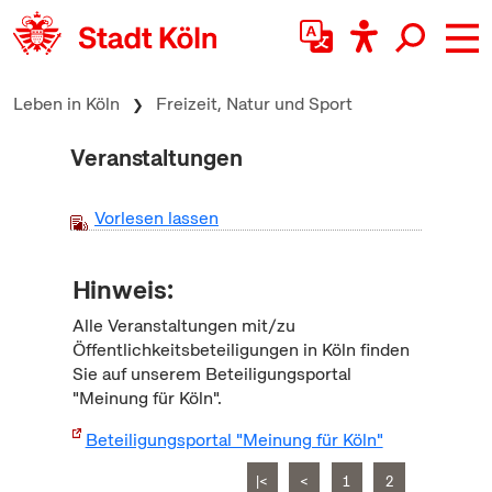
zum Inhalt springen
Leben in Köln
Freizeit, Natur und Sport
Veranstaltungen
Vorlesen lassen
Hinweis:
Alle Veranstaltungen mit/zu
Öffentlichkeitsbeteiligungen in Köln finden
Sie auf unserem Beteiligungsportal
"Meinung für Köln".
Beteiligungsportal "Meinung für Köln"
|<
<
1
2