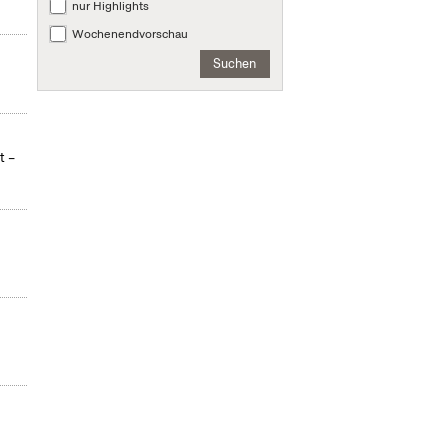
nur Highlights
Wochenendvorschau
Suchen
t –
e