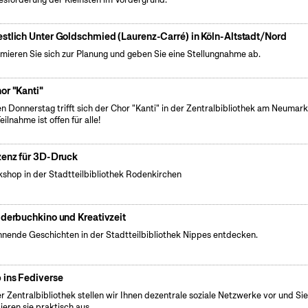
stlich Unter Goldschmied (Laurenz-Carré) in Köln-Altstadt/Nord
rmieren Sie sich zur Planung und geben Sie eine Stellungnahme ab.
or "Kanti"
n Donnerstag trifft sich der Chor "Kanti" in der Zentralbibliothek am Neumark
eilnahme ist offen für alle!
zenz für 3D-Druck
shop in der Stadtteilbibliothek Rodenkirchen
lderbuchkino und Kreativzeit
nende Geschichten in der Stadtteilbibliothek Nippes entdecken.
 ins Fediverse
er Zentralbibliothek stellen wir Ihnen dezentrale soziale Netzwerke vor und Si
ieren sie praktisch aus.