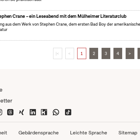
ephen Crane – ein Leseabend mit dem Mülheimer Literaturclub
ng aus dem Werk von Stephen Crane, dem ersten Bad Boy der amerikanisch
ratur
|<
<
1
2
3
4
>
e
etter
heit
Gebärdensprache
Leichte Sprache
Sitemap