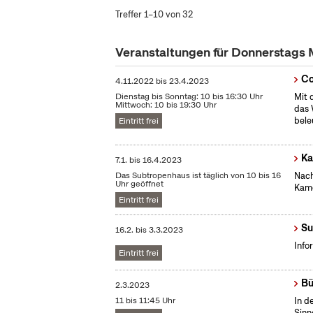
Treffer 1–10 von 32
Veranstaltungen für Donnerstags
Co
4.11.2022
bis
23.4.2023
Dienstag bis Sonntag: 10 bis 16:30 Uhr
Mit 
Mittwoch: 10 bis 19:30 Uhr
das 
bele
Eintritt frei
Ka
7.1.
bis
16.4.2023
Das Subtropenhaus ist täglich von 10 bis 16
Nach
Uhr geöffnet
Kame
Eintritt frei
Su
16.2.
bis
3.3.2023
Info
Eintritt frei
Bü
2.3.2023
11 bis 11:45 Uhr
In d
Sinn