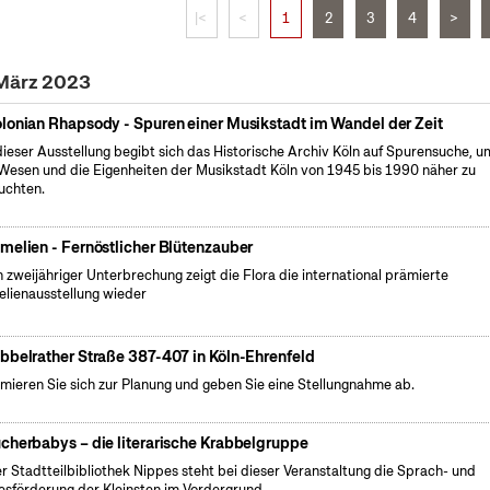
|<
<
1
2
3
4
>
 März 2023
lonian Rhapsody - Spuren einer Musikstadt im Wandel der Zeit
dieser Ausstellung begibt sich das Historische Archiv Köln auf Spurensuche, u
Wesen und die Eigenheiten der Musikstadt Köln von 1945 bis 1990 näher zu
uchten.
melien - Fernöstlicher Blütenzauber
 zweijähriger Unterbrechung zeigt die Flora die international prämierte
lienausstellung wieder
bbelrather Straße 387-407 in Köln-Ehrenfeld
rmieren Sie sich zur Planung und geben Sie eine Stellungnahme ab.
cherbabys – die literarische Krabbelgruppe
er Stadtteilbibliothek Nippes steht bei dieser Veranstaltung die Sprach- und
esförderung der Kleinsten im Vordergrund.