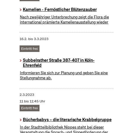
Kamelien - Fernöstlicher Blütenzauber
Nach zweijähriger Unterbrechung zeigt die Flora die
international prämierte Kamelienausstellung wieder
16.2.
bis
3.3.2023
Eintritt frei
Subbelrather Straße 387-407 in Köln-
Ehrenfeld
Informieren Sie sich zur Planung und geben Sie eine
Stellungnahme ab.
2.3.2023
11 bis 11:45 Uhr
Eintritt frei
Bücherbabys – die literarische Krabbelgruppe
In der Stadtteilbibliothek Nippes steht bei dieser
Veranstaltung die Sprach- und Sinnesförderung der