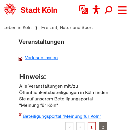
zum Inhalt springen
Leben in Köln
Freizeit, Natur und Sport
Veranstaltungen
Vorlesen lassen
Hinweis:
Alle Veranstaltungen mit/zu
Öffentlichkeitsbeteiligungen in Köln finden
Sie auf unserem Beteiligungsportal
"Meinung für Köln".
Beteiligungsportal "Meinung für Köln"
|<
<
1
2