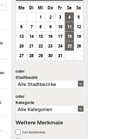
>|
Mo
Di
Mi
Do
Fr
Sa
So
1
2
3
4
5
6
7
8
9
10
11
12
13
14
15
16
17
18
19
ie
20
21
22
23
24
25
26
27
28
29
30
31
oder
men
Stadtbezirk
oder
Kategorie
r.
Weitere Merkmale
.
nur kostenlos