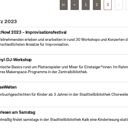
|<
<
1
2
3
>
rz 2023
:Now! 2023 – Improvisationsfestival
Teilnehmenden erleben und erarbeiten in rund 30 Workshops und Konzerten d
rschiedlichsten Ansätze für Improvisation.
nyl-DJ-Workshop
nische Basics rund um Plattenspieler und Mixer für Einsteiger*innen. Im Rah
res Makerspace-Programms in der Zentralbibliothek.
seWelten
erbuchgeschichten für Kinder ab 3 Jahren in der Stadtteilbibliothek Chorweile
rlesen am Samstag
lmäßig findet samstags in der Stadtteilbibliothek Kalk eine Kinderlesung statt