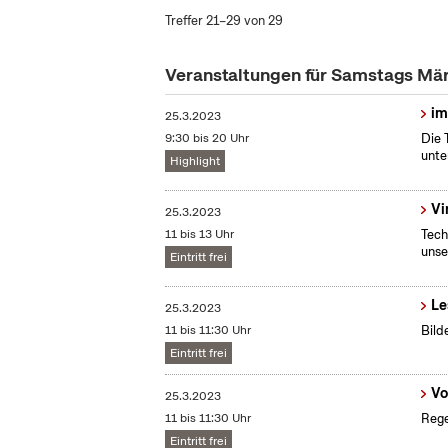
Treffer 21–29 von 29
Veranstaltungen für Samstags Mä
im
25.3.2023
9:30 bis 20 Uhr
Die 
unte
Highlight
Vi
25.3.2023
11 bis 13 Uhr
Tech
unse
Eintritt frei
Le
25.3.2023
11 bis 11:30 Uhr
Bild
Eintritt frei
Vo
25.3.2023
11 bis 11:30 Uhr
Rege
Eintritt frei