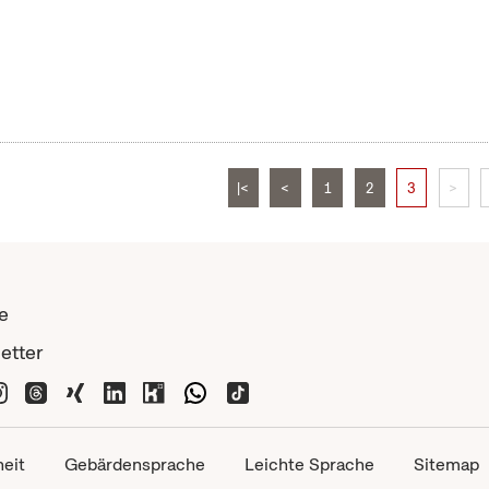
|<
<
1
2
3
>
e
etter
heit
Gebärdensprache
Leichte Sprache
Sitemap