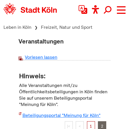
zum Inhalt springen
Leben in Köln
Freizeit, Natur und Sport
Veranstaltungen
Vorlesen lassen
Hinweis:
Alle Veranstaltungen mit/zu
Öffentlichkeitsbeteiligungen in Köln finden
Sie auf unserem Beteiligungsportal
"Meinung für Köln".
Beteiligungsportal "Meinung für Köln"
|<
<
1
2